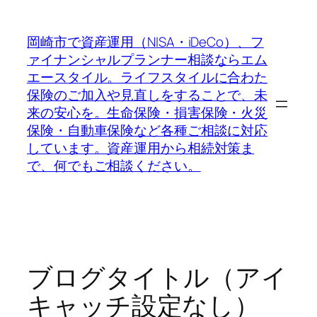
内
容
岡崎市で資産運用（NISA・iDeCo）、フ
を
ァイナンシャルプランナー相談ならエム
ス
エースタイル。ライフスタイルに合わた
キ
保険のご加入や見直しをすることで、未
ッ
来の安心を。生命保険・損害保険・火災
プ
保険・自動車保険など各種ご相談に対応
しています。資産運用から相続対策ま
で、何でもご相談ください。
ブログタイトル（アイ
キャッチ設定なし）