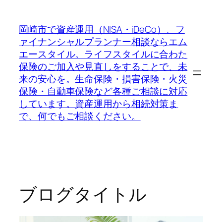
内
容
岡崎市で資産運用（NISA・iDeCo）、フ
を
ァイナンシャルプランナー相談ならエム
ス
エースタイル。ライフスタイルに合わた
キ
保険のご加入や見直しをすることで、未
ッ
来の安心を。生命保険・損害保険・火災
プ
保険・自動車保険など各種ご相談に対応
しています。資産運用から相続対策ま
で、何でもご相談ください。
ブログタイトル