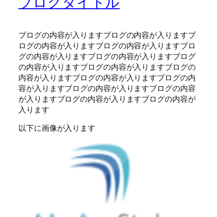
ブログタイトル
ブログの内容が入りますブログの内容が入りますブ
ログの内容が入りますブログの内容が入りますブロ
グの内容が入りますブログの内容が入りますブログ
の内容が入りますブログの内容が入りますブログの
内容が入りますブログの内容が入りますブログの内
容が入りますブログの内容が入りますブログの内容
が入りますブログの内容が入りますブログの内容が
入ります
以下に画像が入ります