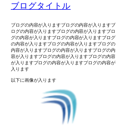
ブログタイトル
ブログの内容が入りますブログの内容が入りますブ
ログの内容が入りますブログの内容が入りますブロ
グの内容が入りますブログの内容が入りますブログ
の内容が入りますブログの内容が入りますブログの
内容が入りますブログの内容が入りますブログの内
容が入りますブログの内容が入りますブログの内容
が入りますブログの内容が入りますブログの内容が
入ります
以下に画像が入ります