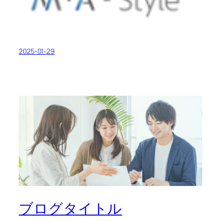
2025-01-29
ブログタイトル