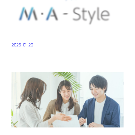
2025-01-29