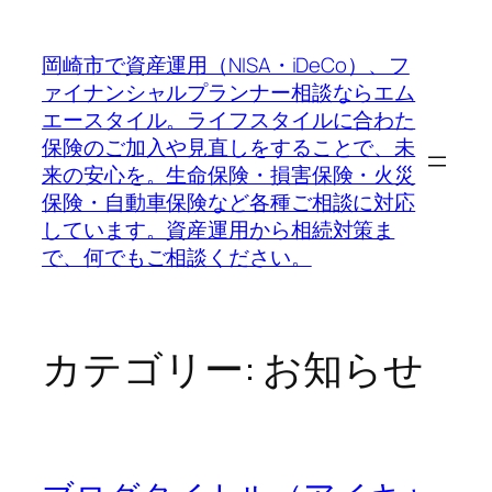
内
容
岡崎市で資産運用（NISA・iDeCo）、フ
を
ァイナンシャルプランナー相談ならエム
ス
エースタイル。ライフスタイルに合わた
キ
保険のご加入や見直しをすることで、未
ッ
来の安心を。生命保険・損害保険・火災
プ
保険・自動車保険など各種ご相談に対応
しています。資産運用から相続対策ま
で、何でもご相談ください。
カテゴリー:
お知らせ