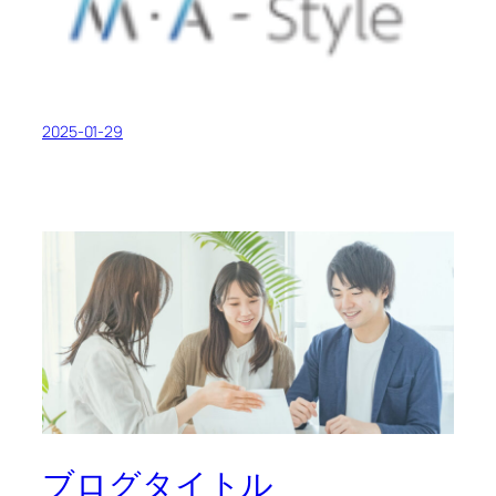
2025-01-29
ブログタイトル