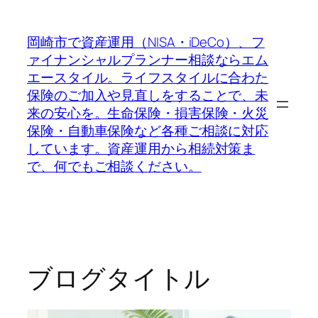
内
容
岡崎市で資産運用（NISA・iDeCo）、フ
を
ァイナンシャルプランナー相談ならエム
ス
エースタイル。ライフスタイルに合わた
キ
保険のご加入や見直しをすることで、未
ッ
来の安心を。生命保険・損害保険・火災
プ
保険・自動車保険など各種ご相談に対応
しています。資産運用から相続対策ま
で、何でもご相談ください。
ブログタイトル